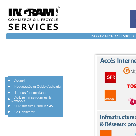
INGRAM MICRO SERVICES : 15
Accueil
Nouveautés et Guide d'utilisation
Ils nous font confiance
Activité Infrastructures &
Networks
Suivi dossier / Produit SAV
Se Connecter